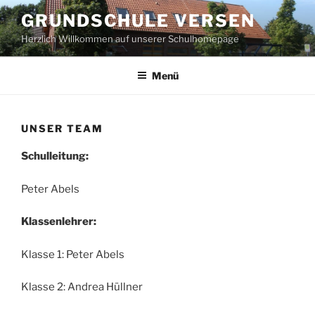
Zum
GRUNDSCHULE VERSEN
Inhalt
Herzlich Willkommen auf unserer Schulhomepage
springen
Menü
UNSER TEAM
Schulleitung:
Peter Abels
Klassenlehrer:
Klasse 1: Peter Abels
Klasse 2: Andrea Hüllner